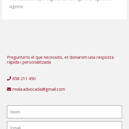
vigente.
Pregunta'ns el que necessitis, et donarem una resposta
ràpida i personalitzada
658 211 450​
mvila.advocada@gmail.com​
Nom
Email