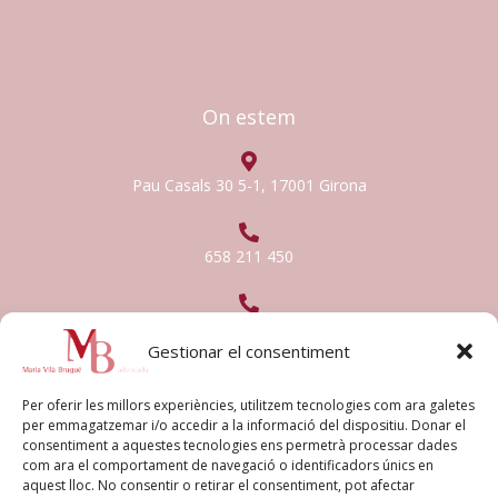
t
e
a
b
g
o
r
o
On estem
a
k
m
-
Pau Casals 30 5-1, 17001 Girona
f
658 211 450
mvila.advocada@gmail.com
Gestionar el consentiment
Textos legals
Per oferir les millors experiències, utilitzem tecnologies com ara galetes
per emmagatzemar i/o accedir a la informació del dispositiu. Donar el
consentiment a aquestes tecnologies ens permetrà processar dades
Avís legal
com ara el comportament de navegació o identificadors únics en
aquest lloc. No consentir o retirar el consentiment, pot afectar