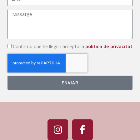
Missatge
Politica
Confirmo que he llegit i accepto la
política de privacitat
de
privacitat
ENVIAR
I
F
n
a
s
c