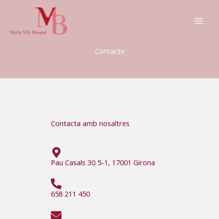
Vés
al
contingut
Contacte
Contacta amb nosaltres
Pau Casals 30 5-1, 17001 Girona
658 211 450