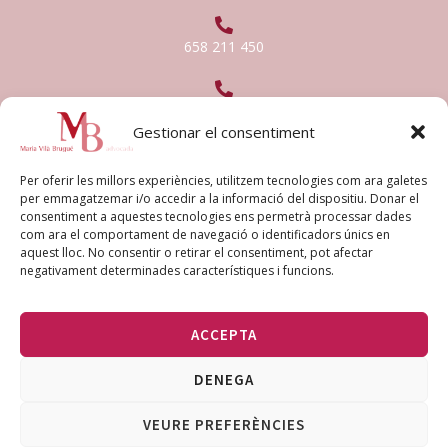
f
658 211 450
mvila.advocada@gmail.com
Gestionar el consentiment
Textos legals
Per oferir les millors experiències, utilitzem tecnologies com ara galetes
per emmagatzemar i/o accedir a la informació del dispositiu. Donar el
consentiment a aquestes tecnologies ens permetrà processar dades
Avís legal
com ara el comportament de navegació o identificadors únics en
aquest lloc. No consentir o retirar el consentiment, pot afectar
negativament determinades característiques i funcions.
Política de privacitat
ACCEPTA
Política de cookies
DENEGA
VEURE PREFERÈNCIES
© Maria Vilà Brugué –
2026
| Powered by