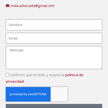
mvila.advocada@gmail.com​
Nombre
Email
Mensaje
Politica
Confirmo que he leído y acepto la
política de
de
privacidad
privacidad